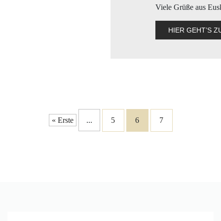
Viele Grüße aus Eus
HIER GEHT’S 
« Erste
...
5
6
7