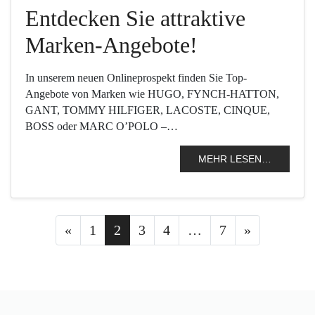
Entdecken Sie attraktive
Marken-Angebote!
In unserem neuen Onlineprospekt finden Sie Top-
Angebote von Marken wie HUGO, FYNCH-HATTON,
GANT, TOMMY HILFIGER, LACOSTE, CINQUE,
BOSS oder MARC O’POLO –…
MEHR LESEN…
Posts navigation
«
1
2
3
4
…
7
»